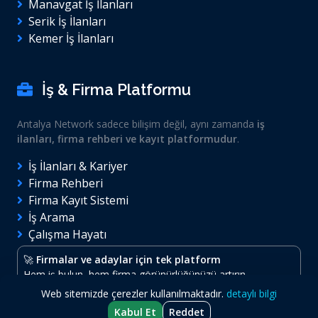
Manavgat İş İlanları
Serik İş İlanları
Kemer İş İlanları
İş & Firma Platformu
Antalya Network sadece bilişim değil, aynı zamanda
iş
ilanları, firma rehberi ve kayıt platformudur
.
İş İlanları & Kariyer
Firma Rehberi
Firma Kayıt Sistemi
İş Arama
Çalışma Hayatı
🚀
Firmalar ve adaylar için tek platform
Hem iş bulun, hem firma görünürlüğünüzü artırın.
Web sitemizde çerezler kullanılmaktadır.
detaylı bilgi
Kabul Et
Reddet