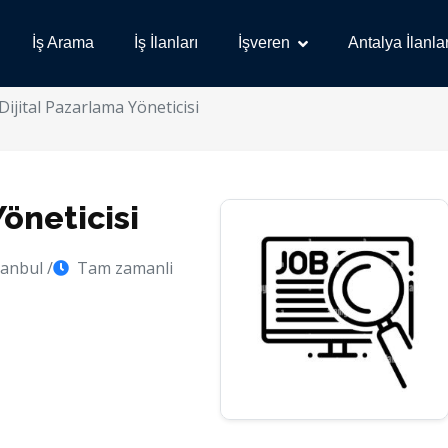
İş Arama
İş İlanları
İşveren
Antalya İlanlar
Dijital Pazarlama Yöneticisi
Yöneticisi
tanbul /
Tam zamanli