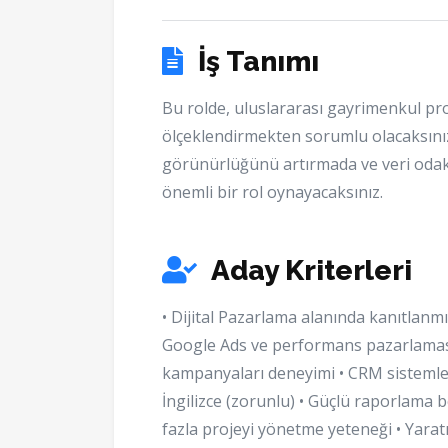
İş Tanımı
Bu rolde, uluslararası gayrimenkul pro
ölçeklendirmekten sorumlu olacaksınız
görünürlüğünü artırmada ve veri odaklı
önemli bir rol oynayacaksınız.
Aday Kriterleri
• Dijital Pazarlama alanında kanıtlanm
Google Ads ve performans pazarlaması
kampanyaları deneyimi • CRM sistemleri 
İngilizce (zorunlu) • Güçlü raporlama b
fazla projeyi yönetme yeteneği • Yara