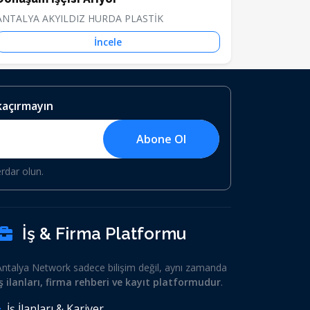
ANTALYA AKYILDIZ HURDA PLASTİK
İncele
 kaçırmayın
Abone Ol
erdar olun.
İş & Firma Platformu
Antalya Network sadece bilişim değil, aynı zamanda
iş ilanları, firma rehberi ve kayıt platformudur
.
İş İlanları & Kariyer