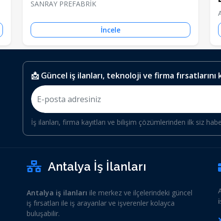
SANRAY PREFABRİK
İncele
📩 Güncel iş ilanları, teknoloji ve firma fırsatlarını
İş ilanları, firma kayıtları ve bilişim çözümlerinden ilk siz hab
Antalya İş İlanları
Antalya iş ilanları
ile merkez ve ilçelerindeki güncel
iş fırsatları ile iş arayanlar ve işverenler kolayca
buluşabilir.