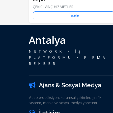
ÇEKİCİ VİNÇ HİZMETLERİ
İncele
Antalya
NETWORK • İŞ
PLATFORMU • FİRMA
REHBERİ
Ajans & Sosyal Medya
Video prodüksiyon, kurumsal çekimler, grafik
tasarım, marka ve sosyal medya yönetimi
İletişim