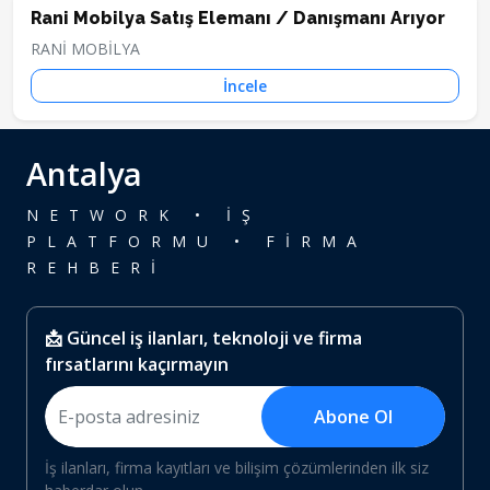
Rani Mobilya Satış Elemanı / Danışmanı Arıyor
RANİ MOBİLYA
İncele
Antalya
NETWORK • İŞ
PLATFORMU • FİRMA
REHBERİ
📩 Güncel iş ilanları, teknoloji ve firma
fırsatlarını kaçırmayın
Abone Ol
İş ilanları, firma kayıtları ve bilişim çözümlerinden ilk siz