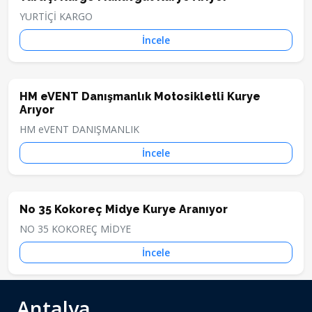
YURTİÇİ KARGO
İncele
HM eVENT Danışmanlık Motosikletli Kurye
Arıyor
HM eVENT DANIŞMANLIK
İncele
No 35 Kokoreç Midye Kurye Aranıyor
NO 35 KOKOREÇ MİDYE
İncele
Antalya