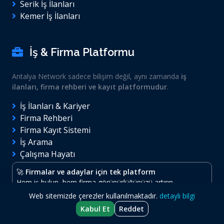
Serik İş İlanları
Kemer İş İlanları
İş & Firma Platformu
Antalya Network sadece bilişim değil, aynı zamanda
iş
ilanları, firma rehberi ve kayıt platformudur
.
İş İlanları & Kariyer
Firma Rehberi
Firma Kayıt Sistemi
İş Arama
Çalışma Hayatı
🚀
Firmalar ve adaylar için tek platform
Hem iş bulun, hem firma görünürlüğünüzü artırın.
Web sitemizde çerezler kullanılmaktadır.
detaylı bilgi
Kabul Et
Reddet
© 2026
Antalya Network
- Tüm hakları saklıdır.