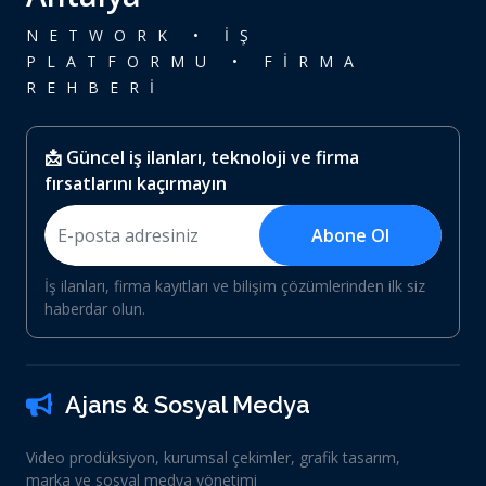
NETWORK • İŞ
PLATFORMU • FİRMA
REHBERİ
📩 Güncel iş ilanları, teknoloji ve firma
fırsatlarını kaçırmayın
Abone Ol
İş ilanları, firma kayıtları ve bilişim çözümlerinden ilk siz
haberdar olun.
Ajans & Sosyal Medya
Video prodüksiyon, kurumsal çekimler, grafik tasarım,
marka ve sosyal medya yönetimi