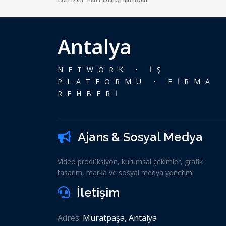
Antalya
NETWORK • İŞ
PLATFORMU • FİRMA
REHBERİ
Ajans & Sosyal Medya
Video prodüksiyon, kurumsal çekimler, grafik
tasarım, marka ve sosyal medya yönetimi
İletişim
Adres:
Muratpaşa, Antalya