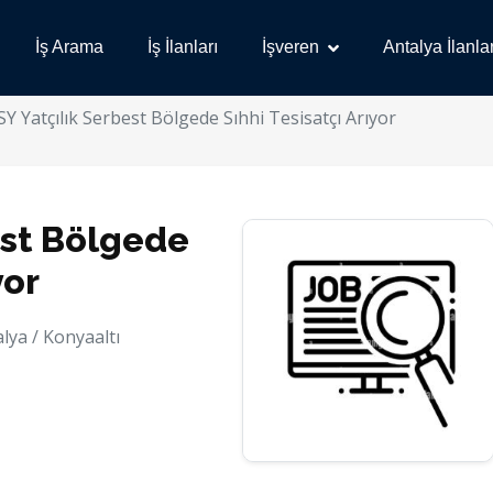
İş Arama
İş İlanları
İşveren
Antalya İlanlar
Y Yatçılık Serbest Bölgede Sıhhi Tesisatçı Arıyor
est Bölgede
yor
lya / Konyaaltı