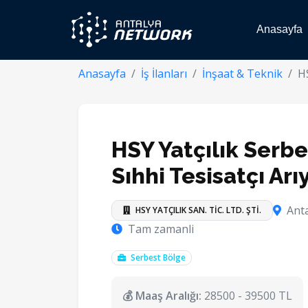
Anasayfa
Anasayfa
İş İlanları
İnşaat & Teknik
HS
HSY Yatçılık Serb
Sıhhi Tesisatçı Arı
Anta
HSY YATÇILIK SAN. TİC. LTD. ŞTİ.
Tam zamanli
Serbest Bölge
💰 Maaş Aralığı:
28500 - 39500 TL