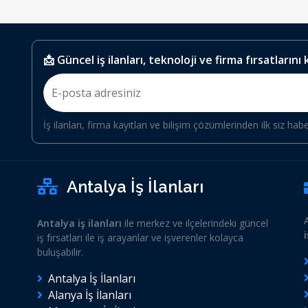
📩 Güncel iş ilanları, teknoloji ve firma fırsatlarını
İş ilanları, firma kayıtları ve bilişim çözümlerinden ilk siz hab
Antalya İş İlanları
Antalya iş ilanları
ile merkez ve ilçelerindeki güncel
iş fırsatları ile iş arayanlar ve işverenler kolayca
buluşabilir.
Antalya İş İlanları
Alanya İş İlanları