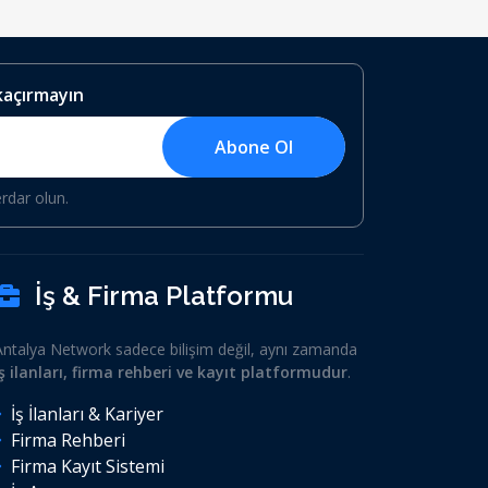
 kaçırmayın
Abone Ol
erdar olun.
İş & Firma Platformu
Antalya Network sadece bilişim değil, aynı zamanda
iş ilanları, firma rehberi ve kayıt platformudur
.
İş İlanları & Kariyer
Firma Rehberi
Firma Kayıt Sistemi