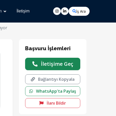
İş Ara
ı
İletişim
ıyor
Başvuru İşlemleri
İletişime Geç
Bağlantıyı Kopyala
WhatsApp'ta Paylaş
İlanı Bildir