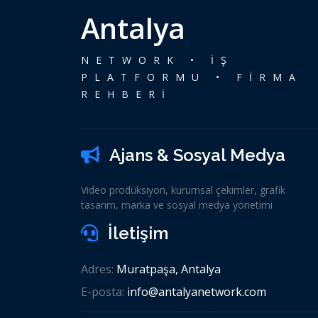
Antalya
NETWORK • İŞ
PLATFORMU • FİRMA
REHBERİ
Ajans & Sosyal Medya
Video prodüksiyon, kurumsal çekimler, grafik
tasarım, marka ve sosyal medya yönetimi
İletişim
Adres:
Muratpaşa, Antalya
E-posta:
info@antalyanetwork.com