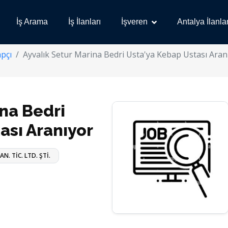
İş Arama
İş İlanları
İşveren
Antalya İlanlar
pçı
Ayvalık Setur Marina Bedri Usta'ya Kebap Ustası Aran
ina Bedri
ası Aranıyor
N. TİC. LTD. ŞTİ.