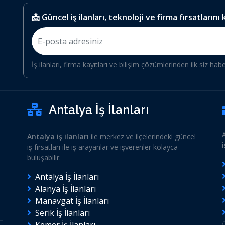
📩 Güncel iş ilanları, teknoloji ve firma fırsatlarını
İş ilanları, firma kayıtları ve bilişim çözümlerinden ilk siz hab
Antalya İş İlanları
Antalya iş ilanları
ile merkez ve ilçelerindeki güncel
iş fırsatları ile iş arayanlar ve işverenler kolayca
buluşabilir.
Antalya İş İlanları
Alanya İş İlanları
Manavgat İş İlanları
Serik İş İlanları
Kemer İş İlanları