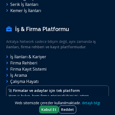
Serik İş İlanları
Kemer İş İlanları
İş & Firma Platformu
Antalya Network sadece bilişim değil, aynı zamanda
iş
ilanları, firma rehberi ve kayıt platformudur
.
İş İlanları & Kariyer
Firma Rehberi
Firma Kayıt Sistemi
İş Arama
Çalışma Hayatı
🚀
Firmalar ve adaylar için tek platform
Hem iş bulun, hem firma görünürlüğünüzü artırın.
Web sitemizde çerezler kullanılmaktadır.
detaylı bilgi
Kabul Et
Reddet
© 2026
Antalya Network
- Tüm hakları saklıdır.