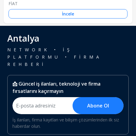
FİAT
İncele
Antalya
NETWORK • İŞ
PLATFORMU • FİRMA
REHBERİ
📩 Güncel iş ilanları, teknoloji ve firma
fırsatlarını kaçırmayın
Abone Ol
İş ilanları, firma kayıtları ve bilişim çözümlerinden ilk siz
haberdar olun.