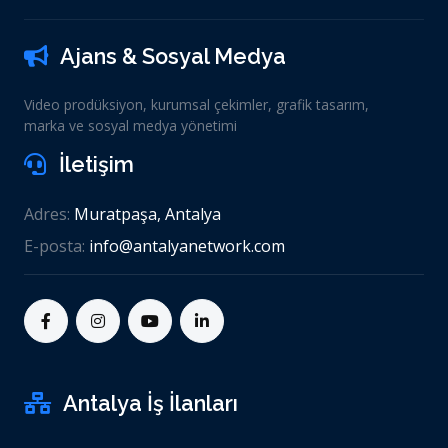
Ajans & Sosyal Medya
Video prodüksiyon, kurumsal çekimler, grafik tasarım,
marka ve sosyal medya yönetimi
İletişim
Adres:
Muratpaşa, Antalya
E-posta:
info@antalyanetwork.com
Antalya İş İlanları