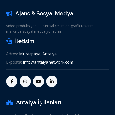
Ajans & Sosyal Medya
Video prodüksiyon, kurumsal çekimler, grafik tasarım,
marka ve sosyal medya yönetimi
İletişim
Adres:
Muratpaşa, Antalya
E-posta:
info@antalyanetwork.com
Antalya İş İlanları