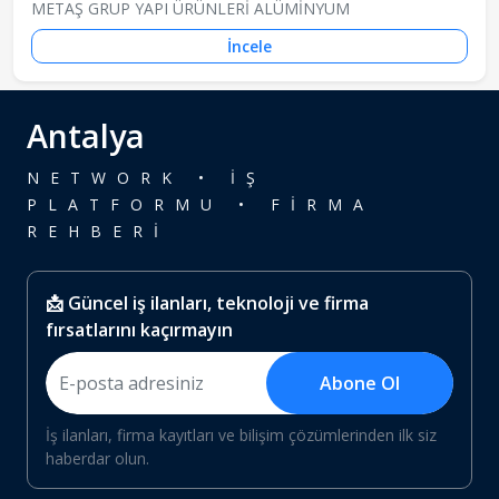
METAŞ GRUP YAPI ÜRÜNLERİ ALÜMİNYUM
İncele
Antalya
NETWORK • İŞ
PLATFORMU • FİRMA
REHBERİ
📩 Güncel iş ilanları, teknoloji ve firma
fırsatlarını kaçırmayın
Abone Ol
İş ilanları, firma kayıtları ve bilişim çözümlerinden ilk siz
haberdar olun.