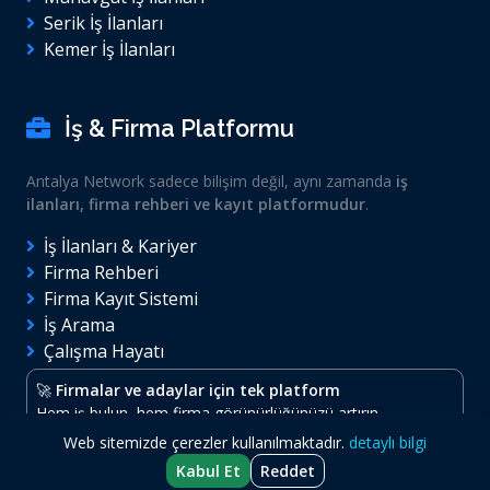
Serik İş İlanları
Kemer İş İlanları
İş & Firma Platformu
Antalya Network sadece bilişim değil, aynı zamanda
iş
ilanları, firma rehberi ve kayıt platformudur
.
İş İlanları & Kariyer
Firma Rehberi
Firma Kayıt Sistemi
İş Arama
Çalışma Hayatı
🚀
Firmalar ve adaylar için tek platform
Hem iş bulun, hem firma görünürlüğünüzü artırın.
Web sitemizde çerezler kullanılmaktadır.
detaylı bilgi
Kabul Et
Reddet
© 2026
Antalya Network
- Tüm hakları saklıdır.