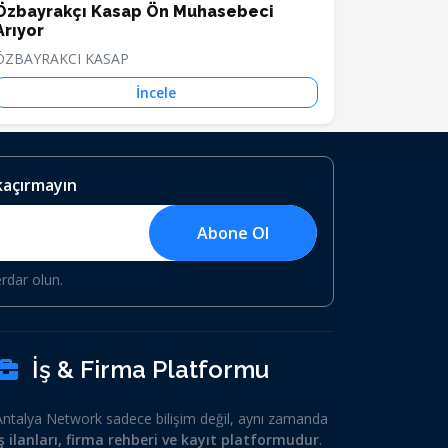
Özbayrakçı Kasap Ön Muhasebeci
Arıyor
ÖZBAYRAKCI KASAP
İncele
 kaçırmayın
Abone Ol
erdar olun.
İş & Firma Platformu
Antalya Network sadece bilişim değil, aynı zamanda
iş ilanları, firma rehberi ve kayıt platformudur
.