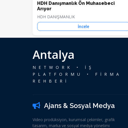
HDH Danışmanlık Ön Muhasebeci
Arıyor
HDH DANIŞMANLIK
İncele
Antalya
NETWORK • İŞ
PLATFORMU • FİRMA
REHBERİ
Ajans & Sosyal Medya
Video prodüksiyon, kurumsal çekimler, grafik
tasarım, marka ve sosyal medya yönetimi