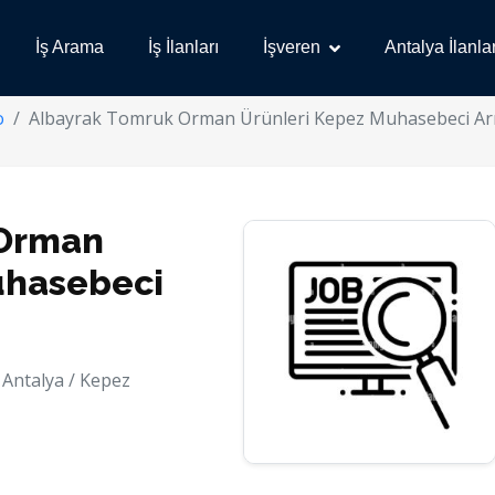
İş Arama
İş İlanları
İşveren
Antalya İlanlar
o
Albayrak Tomruk Orman Ürünleri Kepez Muhasebeci Ar
 Orman
uhasebeci
Antalya / Kepez