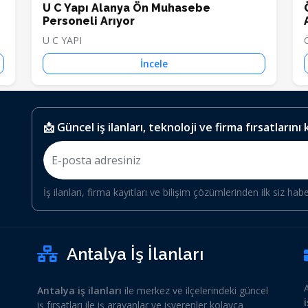
U C Yapı Alanya Ön Muhasebe
Personeli Arıyor
U C YAPI
İncele
📩 Güncel iş ilanları, teknoloji ve firma fırsatlarını
İş ilanları, firma kayıtları ve bilişim çözümlerinden ilk siz hab
Antalya İş İlanları
Antalya iş ilanları
ile merkez ve ilçelerindeki güncel
iş fırsatları ile iş arayanlar ve işverenler kolayca