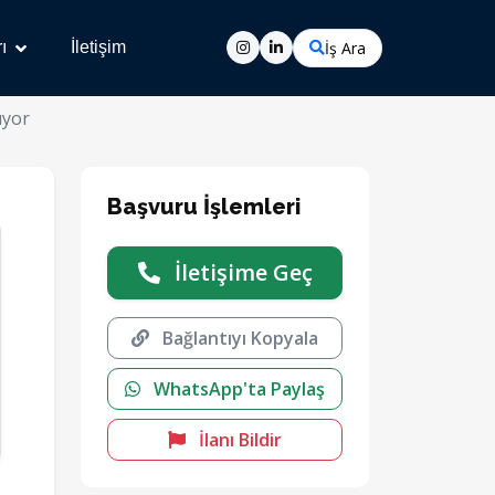
İş Ara
ı
İletişim
ıyor
Başvuru İşlemleri
İletişime Geç
Bağlantıyı Kopyala
WhatsApp'ta Paylaş
İlanı Bildir